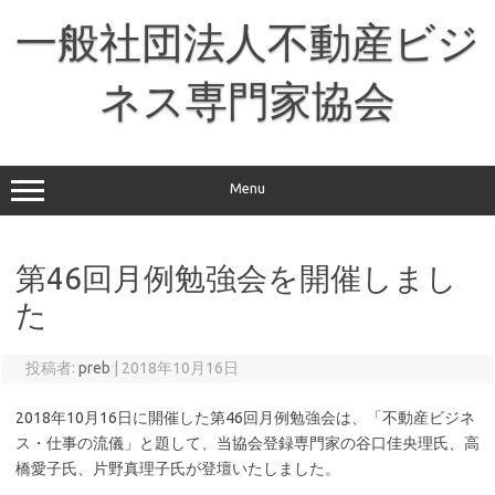
コ
ン
一般社団法人不動産ビジ
テ
ン
ツ
へ
ネス専門家協会
ス
キ
ッ
プ
Menu
第46回月例勉強会を開催しまし
た
投稿者:
preb
|
2018年10月16日
2018年10月16日に開催した第46回月例勉強会は、「不動産ビジネ
ス・仕事の流儀」と題して、当協会登録専門家の谷口佳央理氏、高
橋愛子氏、片野真理子氏が登壇いたしました。