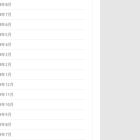
24年8月
24年7月
24年6月
24年5月
24年4月
24年3月
24年2月
24年1月
23年12月
23年11月
23年10月
23年9月
23年8月
23年7月