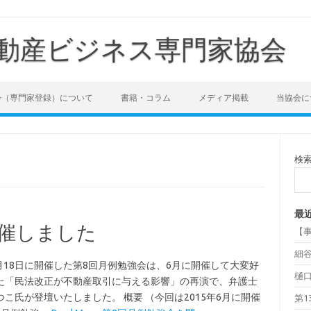
動産ビジネス専門家協会
会（専門家登録）について
書籍・コラム
メディア掲載
当協会に
検
最
開催しました
【事
細
8月18日に開催した第8回月例勉強会は、6月に開催して大変好
樋
た「民法改正が不動産取引に与える影響」の再演で、弁護士
こ氏が登壇いたしました。 概要 （今回は2015年6月に開催
第1