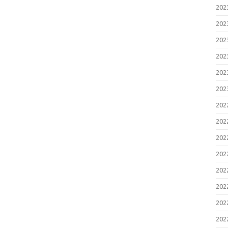
20
20
20
20
20
20
20
20
20
20
20
20
20
20