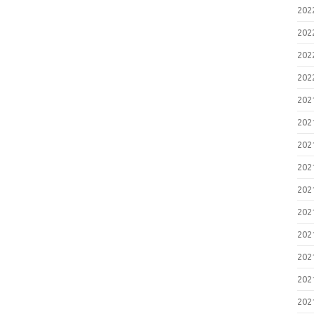
20
20
20
20
20
20
20
20
20
20
20
20
20
20