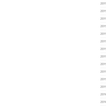
20
20
20
20
20
20
20
20
20
20
20
20
20
20