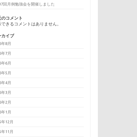
137回月例勉強会を開催しました
近のコメント
示できるコメントはありません。
ーカイブ
26年8月
26年7月
26年6月
26年5月
26年4月
26年3月
26年2月
26年1月
25年12月
25年11月