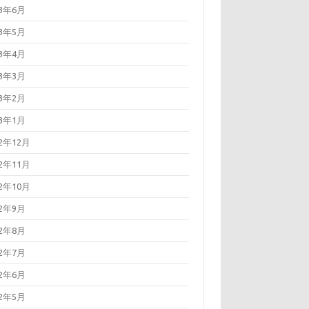
23年6月
23年5月
23年4月
23年3月
23年2月
23年1月
22年12月
22年11月
22年10月
22年9月
22年8月
22年7月
22年6月
22年5月