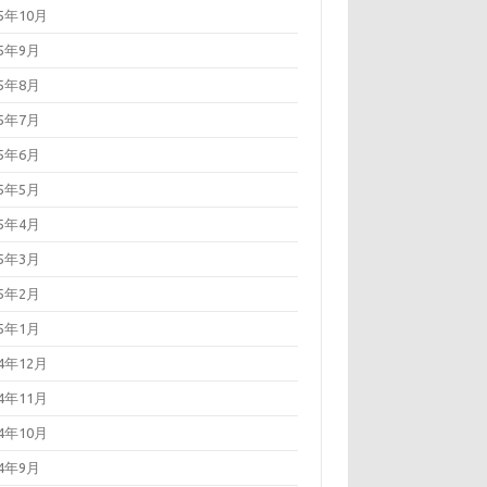
25年10月
25年9月
25年8月
25年7月
25年6月
25年5月
25年4月
25年3月
25年2月
25年1月
24年12月
24年11月
24年10月
24年9月