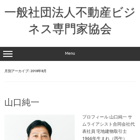
コ
ン
一般社団法人不動産ビジ
テ
ン
ツ
へ
ネス専門家協会
ス
キ
ッ
プ
Menu
月別アーカイブ:
2018年8月
山口純一
プロフィール 山口純一 サ
ムライアシスト合同会社代
表社員 宅地建物取引士
1966年生まれ（丙午）