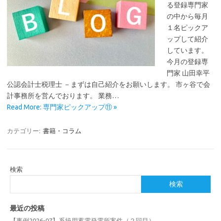
る登録専門家
の中から毎月
１名ピックア
ップして紹介
しています。
今月の登録専
門家 山田幸平
公認会計士税理士 －まずは自己紹介をお願いします。 市ヶ谷で会
計事務所を営んでおります。 業務…
Read More: 専門家ピックアップ⑪ »
カテゴリー:
書籍・コラム
検索
検索
最近の投稿
【事例2026-07】系統用蓄電発電所案件（２回目）