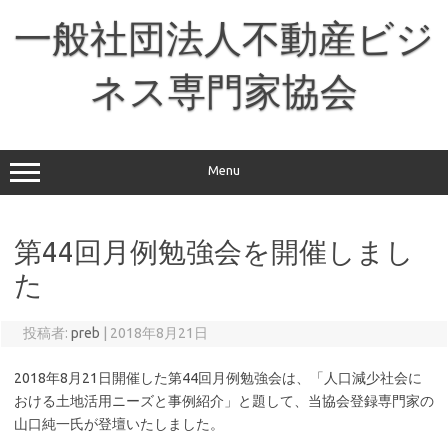
コ
ン
一般社団法人不動産ビジ
テ
ン
ツ
へ
ネス専門家協会
ス
キ
ッ
プ
Menu
第44回月例勉強会を開催しまし
た
投稿者:
preb
|
2018年8月21日
2018年8月21日開催した第44回月例勉強会は、「人口減少社会に
おける土地活用ニーズと事例紹介」と題して、当協会登録専門家の
山口純一氏が登壇いたしました。