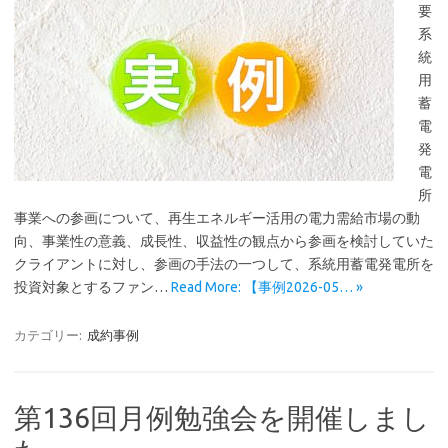
要
系
統
用
蓄
電
発
電
所
事業への参画について、再生エネルギー活用の電力需給市場の動
向、事業性の意義、成長性、収益性の観点から参画を検討していた
クライアントに対し、参画の手法の一つして、系統用蓄電発電所を
投資対象とするファン…
Read More: 【事例2026-05… »
カテゴリー:
成約事例
第136回月例勉強会を開催しまし