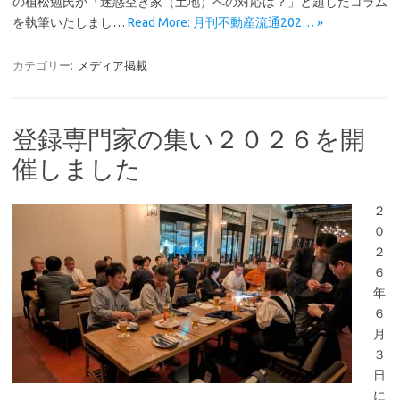
の植松勉氏が「迷惑空き家（土地）への対応は？」と題したコラム
を執筆いたしまし…
Read More: 月刊不動産流通202… »
カテゴリー:
メディア掲載
登録専門家の集い２０２６を開
催しました
２
０
２
６
年
６
月
３
日
に