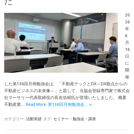
た
20
26
年
6
月
16
日
に
開
催
した第136回月例勉強会は、「不動産テックとDX～DX観点からの
不動産ビジネスの未来像～」と題して、当協会登録専門家で株式会
社マーサリー代表取締役の長友佑樹氏が登壇いたしました。 概要
不動産業…
Read More: 第136回月例勉強会… »
カテゴリー:
活動実績
タグ:
セミナー・勉強会・講座