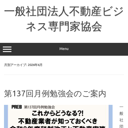
コ
ン
一般社団法人不動産ビジ
テ
ン
ツ
へ
ネス専門家協会
ス
キ
ッ
プ
Menu
月別アーカイブ:
2026年6月
第137回月例勉強会のご案内
一
般
社
団