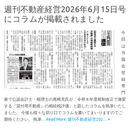
週刊不動産経営2026年6月15日号
にコラムが掲載されました
今
回
は
当
協
会
登
録
専
門
家で公認会計士・税理士の尾崎充氏が「令和８年度税制改正で激変
する『貸付用不動産』の相続税評価」と題したコラムを執筆いたし
ました。 今後も様々な切り口でコラムを書いてまいりますのでご
期待ください。 執筆…
Read More: 週刊不動産経営202… »