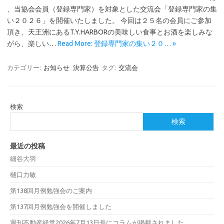
、当協会会員（登録専門家）を対象とした交流会「登録専門家の集
い２０２６」を開催いたしました。 今回は２５名の会員にご参加
頂き、天王洲にあるT.Y.HARBORの美味しい食事とお酒を楽しみな
がら、楽しい…
Read More: 登録専門家の集い２０… »
カテゴリー:
お知らせ
決算公告
タグ:
交流会
検索
検索
最近の投稿
細谷大羽
樋口力敏
第138回月例勉強会のご案内
第137回月例勉強会を開催しました
週刊不動産経営2026年7月13日号にコラムが掲載されました