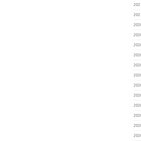
20
20
20
20
20
20
20
20
20
20
20
20
20
20