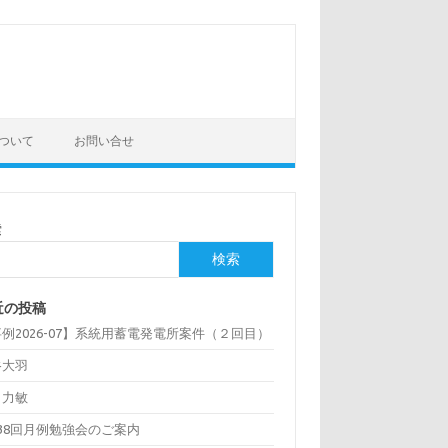
ついて
お問い合せ
索
検索
近の投稿
例2026-07】系統用蓄電発電所案件（２回目）
谷大羽
口力敏
38回月例勉強会のご案内