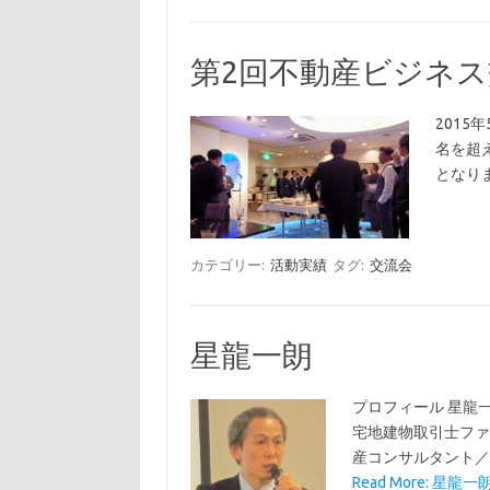
第2回不動産ビジネ
2015
名を超
となり
カテゴリー:
活動実績
タグ:
交流会
星龍一朗
プロフィール 星龍
宅地建物取引士ファ
産コンサルタント／
Read More: 星龍一朗