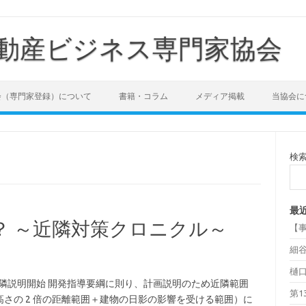
動産ビジネス専門家協会
会（専門家登録）について
書籍・コラム
メディア掲載
当協会に
検
最
？ ～近隣対策クロニクル～
【事
細
樋
2 近隣説明開始 開発指導要綱に則り、計画説明のため近隣範囲
第1
高さの 2 倍の距離範囲＋建物の日影の影響を受ける範囲）に