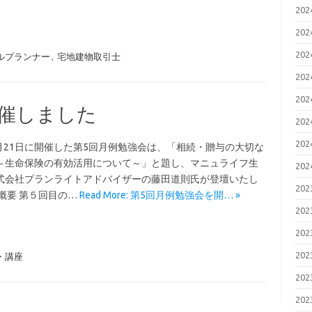
20
20
20
ルプランナー
,
宅地建物取引士
20
20
開催しました
20
20
5月21日に開催した第5回月例勉強会は、「相続・贈与の大切な
～生命保険の有効活用について～」と題し、マニュライフ生
20
式会社プランライトアドバイザーの藤田道則氏が登壇いたし
20
概要 第５回目の…
Read More: 第5回月例勉強会を開… »
20
20
20
・講座
20
20