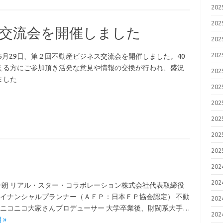
20
20
ス交流会を開催しました
20
20
年5月29日、第２回不動産ビジネス交流会を開催しました。40
える方にご参加頂き活発な意見や情報の交換が行われ、盛況
20
ました
20
20
20
20
20
20
20
一朗 リアル・スター・コラボレーション株式会社代表取締役
イナンシャルプランナー（ＡＦＰ：日本ＦＰ協会認定） 不動
20
ニコニコ大家さんプロデューサー 大学卒業後、財閥系大手…
20
 »