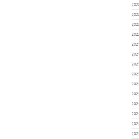
20
20
20
20
20
20
20
20
20
20
20
20
20
20