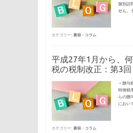
個別訪
せん。
カテゴリー:
書籍・コラム
平成27年1月から、
税の税制改正：第3回
＜贈与
特例税
らの贈
において
カテゴリー:
書籍・コラム