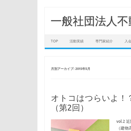
コ
ン
テ
一般社団法人不
ン
ツ
へ
ス
キ
ッ
TOP
活動実績
専門家紹介
入
プ
月別アーカイブ:
2015年5月
オトコはつらいよ！
（第2回）
vol.
（建物