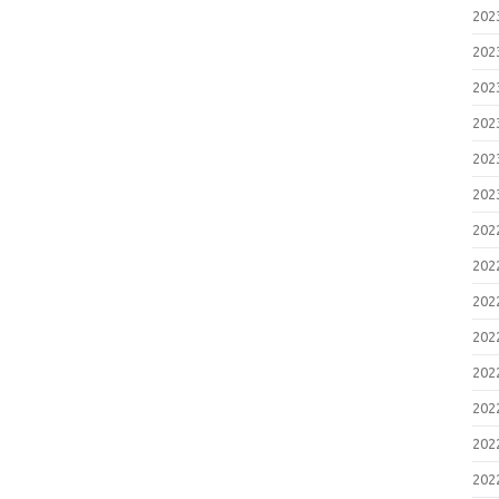
20
20
20
20
20
20
20
20
20
20
20
20
20
20