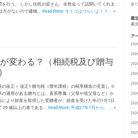
問を行う。 しかし住民の皆さん、全然会って話聞いてくれま
第
 仕方がないので建物…
Read More: オトコはつらいよ！？… »
最
表
ア
20
20
何が変わる？（相続税及び贈与
20
）
20
20
税の改正＞ 改正1 贈与税（暦年課税）の税率構造の見直し ※
20
率の適用がある贈与とは、直系尊属（父母や祖父母など）か
与により財産を取得した受贈者が、財産を受けた年の1月1日
20
 20 歳以上の者である…
Read More: 平成27年1月から、… »
20
20
20