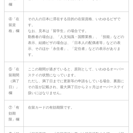
欄
④「在
その人の日本に滞在する目的の在留資格、いわゆるビザで
留資
す。
格」欄
なお、見本は「留学生」の場合です。
勤務者の場合は、「人文知識・国際業務」、「技能」などの
表示、結婚ビザの場合は、「日本人の配偶者等」などの表
示、そのほか「永住者」、「定住者」などの表示がありま
す。
⑤「在
ここの期間が過ぎていると、原則として、いわゆるオーバー
留期間
ステイの状態になっています。
（満了
ただし、満了日までに更新等の申請をしている場合、裏面に
日）」
その旨が記載され、最大満了日から２ヶ月はオーバーステイ
欄
扱いにはなりません。
⑦「有
在留カードの有効期限です。
効期
限」欄