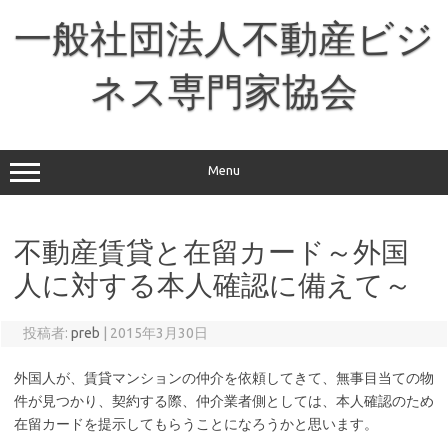
コ
ン
一般社団法人不動産ビジ
テ
ン
ツ
へ
ネス専門家協会
ス
キ
ッ
プ
Menu
不動産賃貸と在留カード～外国
人に対する本人確認に備えて～
投稿者:
preb
|
2015年3月30日
外国人が、賃貸マンションの仲介を依頼してきて、無事目当ての物
件が見つかり、契約する際、仲介業者側としては、本人確認のため
在留カードを提示してもらうことになろうかと思います。