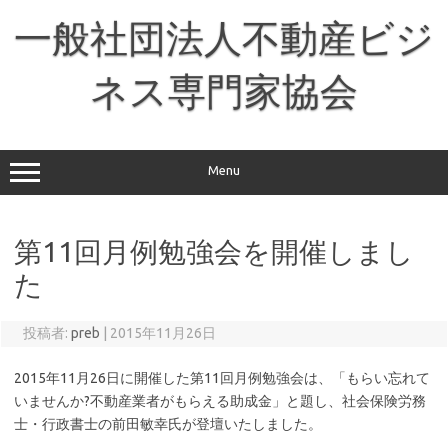
コ
ン
一般社団法人不動産ビジ
テ
ン
ツ
へ
ネス専門家協会
ス
キ
ッ
プ
Menu
第11回月例勉強会を開催しまし
た
投稿者:
preb
|
2015年11月26日
2015年11月26日に開催した第11回月例勉強会は、「もらい忘れて
いませんか?不動産業者がもらえる助成金」と題し、社会保険労務
士・行政書士の前田敏幸氏が登壇いたしました。