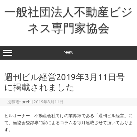
コ
ン
一般社団法人不動産ビジ
テ
ン
ツ
へ
ネス専門家協会
ス
キ
ッ
プ
Menu
週刊ビル経営2019年3月11日号
に掲載されました
投稿者:
preb
|
2019年3月11日
ビルオーナー、不動産会社向けの業界紙である「週刊ビル経営」に
て、当協会登録専門家によるコラムを毎月連載させて頂いておりま
す。