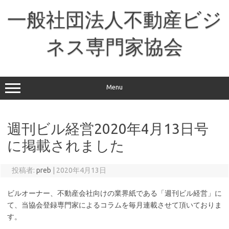
コ
ン
一般社団法人不動産ビジ
テ
ン
ツ
へ
ネス専門家協会
ス
キ
ッ
プ
Menu
週刊ビル経営2020年4月13日号
に掲載されました
投稿者:
preb
|
2020年4月13日
ビルオーナー、不動産会社向けの業界紙である「週刊ビル経営」に
て、当協会登録専門家によるコラムを毎月連載させて頂いておりま
す。