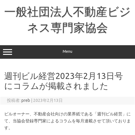
コ
ン
一般社団法人不動産ビジ
テ
ン
ツ
へ
ネス専門家協会
ス
キ
ッ
プ
Menu
週刊ビル経営2023年2月13日号
にコラムが掲載されました
投稿者:
preb
|
2023年2月13日
ビルオーナー、不動産会社向けの業界紙である「週刊ビル経営」に
て、当協会登録専門家によるコラムを毎月連載させて頂いておりま
す。