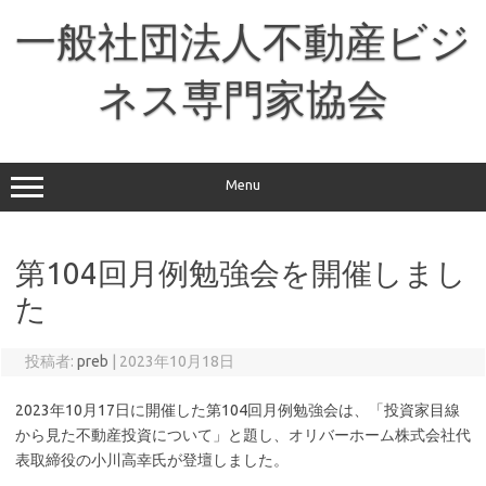
コ
ン
一般社団法人不動産ビジ
テ
ン
ツ
へ
ネス専門家協会
ス
キ
ッ
プ
Menu
第104回月例勉強会を開催しまし
た
投稿者:
preb
|
2023年10月18日
2023年10月17日に開催した第104回月例勉強会は、「投資家目線
から見た不動産投資について」と題し、オリバーホーム株式会社代
表取締役の小川高幸氏が登壇しました。