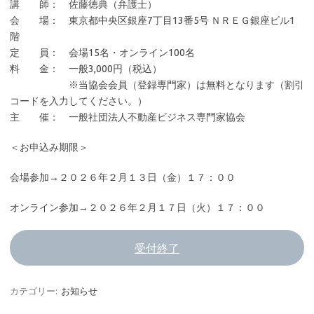
講 師： 佐藤徳典（弁護士）
会 場： 東京都中央区銀座7丁目13番5号 ＮＲＥＧ銀座ビル1
階
定 員： 会場15名・オンライン100名
料 金： 一般3,000円（税込）
※当協会会員（登録専門家）は無料となります（割引
コードを入力してください。）
主 催： 一般社団法人不動産ビジネス専門家協会
＜お申込み期限＞
会場参加→２０２６年２月１３日（金）１７：００
オンライン参加→２０２６年２月１７日（火）１７：００
受付終了
カテゴリー:
お知らせ