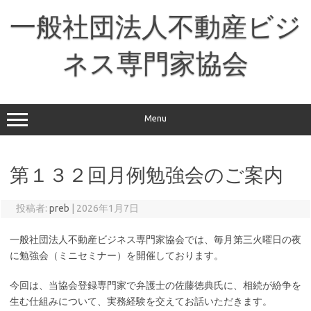
コ
ン
一般社団法人不動産ビジ
テ
ン
ツ
へ
ネス専門家協会
ス
キ
ッ
プ
Menu
第１３２回月例勉強会のご案内
投稿者:
preb
|
2026年1月7日
一般社団法人不動産ビジネス専門家協会では、毎月第三火曜日の夜
に勉強会（ミニセミナー）を開催しております。
今回は、当協会登録専門家で弁護士の佐藤徳典氏に、相続が紛争を
生む仕組みについて、実務経験を交えてお話いただきます。