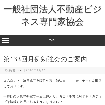
コ
ン
一般社団法人不動産ビジ
テ
ン
ツ
へ
ネス専門家協会
ス
キ
ッ
プ
Menu
第133回月例勉強会のご案内
投稿者:
preb
|
2026年2月16日
当協会では、毎月第三火曜日の夜に勉強会（ミニセミナー）を開催
しております。
一時期の太陽光発電ブームは終わり、再エネ事業に対するネガティ
ブな情報も散見されるようになりました。