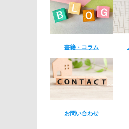
書籍・コラム
お問い合わせ