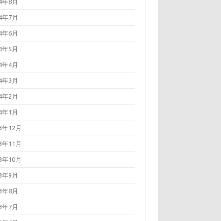
24年8月
24年7月
24年6月
24年5月
24年4月
24年3月
24年2月
24年1月
23年12月
23年11月
23年10月
23年9月
23年8月
23年7月