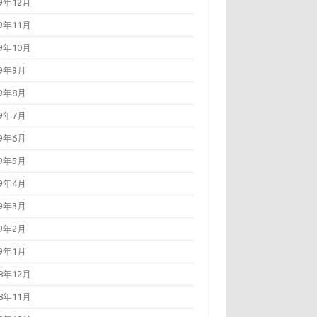
19年12月
19年11月
19年10月
19年9月
19年8月
19年7月
19年6月
19年5月
19年4月
19年3月
19年2月
19年1月
18年12月
18年11月