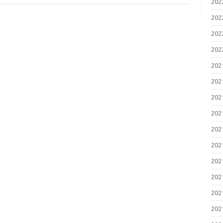
20
20
20
20
20
20
20
20
20
20
20
20
20
20