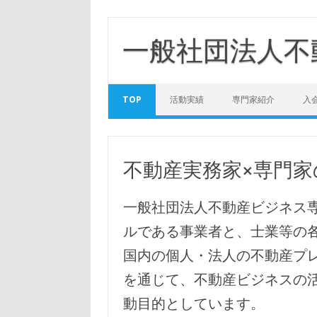
コ
ン
テ
一般社団法人不
ン
ツ
へ
ス
キ
ッ
TOP
活動実績
専門家紹介
入
プ
不動産実務家×専門
一般社団法人不動産ビジネス
ルである事業者と、士業等の
国内の個人・法人の不動産プ
を通じて、不動産ビジネスの
動目的としています。