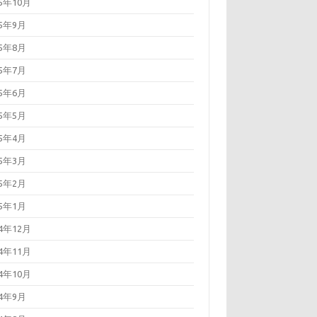
25年10月
25年9月
25年8月
25年7月
25年6月
25年5月
25年4月
25年3月
25年2月
25年1月
24年12月
24年11月
24年10月
24年9月