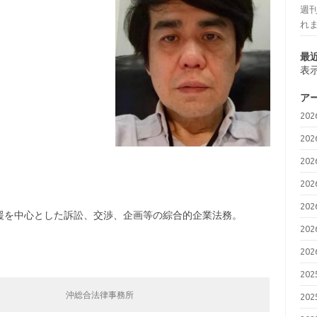
週刊
れ
最
表
ア
20
20
20
20
20
援を中心とした訴訟、交渉、企画等の綜合的企業法務。
20
20
20
沖総合法律事務所
20