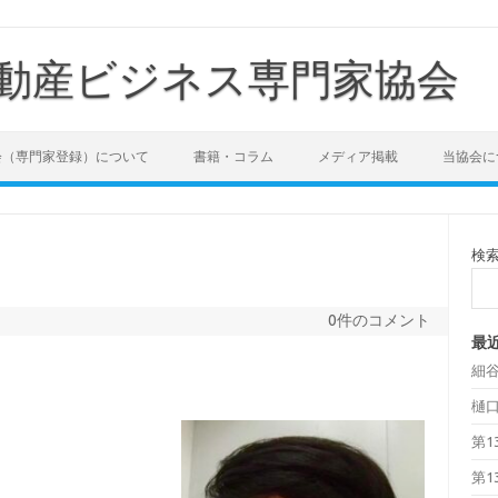
動産ビジネス専門家協会
会（専門家登録）について
書籍・コラム
メディア掲載
当協会に
検
0件のコメント
最
細
樋
第1
第