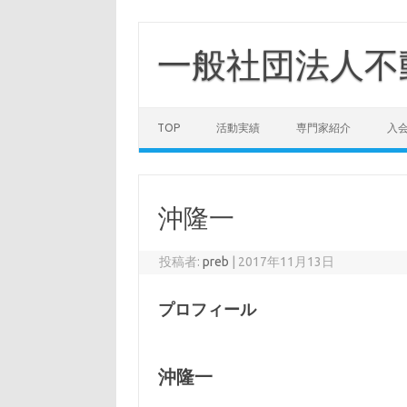
コ
ン
テ
一般社団法人不
ン
ツ
へ
ス
キ
ッ
TOP
活動実績
専門家紹介
入
プ
沖隆一
投稿者:
preb
|
2017年11月13日
プロフィール
沖隆一