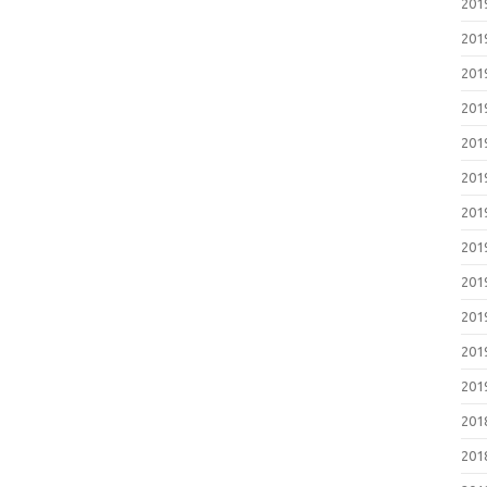
20
20
20
20
20
20
20
20
20
20
20
20
20
20