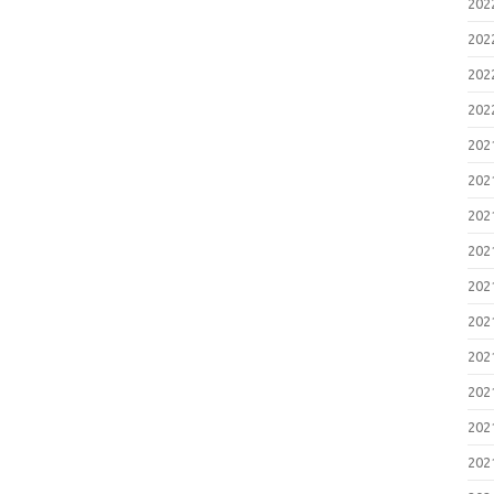
20
20
20
20
20
20
20
20
20
20
20
20
20
20