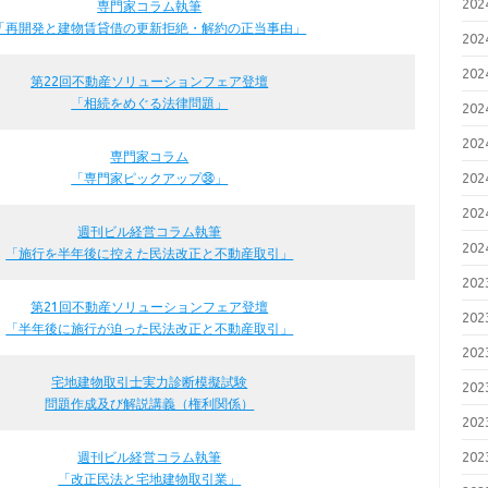
20
専門家コラム執筆
「再開発と建物賃貸借の更新拒絶・解約の正当事由」
20
20
第22回不動産ソリューションフェア登壇
「相続をめぐる法律問題」
20
20
専門家コラム
20
「専門家ピックアップ㊳」
20
週刊ビル経営コラム執筆
20
「施行を半年後に控えた民法改正と不動産取引」
20
第21回不動産ソリューションフェア登壇
20
「半年後に施行が迫った民法改正と不動産取引」
20
宅地建物取引士実力診断模擬試験
20
問題作成及び解説講義（権利関係）
20
20
週刊ビル経営コラム執筆
「改正民法と宅地建物取引業」