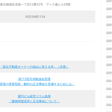
20
東京都港区赤坂一丁目12番32号 アーク森ビル30階
20
03(3568)1154
20
20
20
20
20
20
20
「築古不動産オーナーの悩みに答える本」（共著）
20
第113回月例勉強会登壇
20
貸借の更新拒絶・解約の正当事由を具備するためには」
20
週刊ビル経営コラム執筆
20
「建物明渡請求と正当事由について」
20