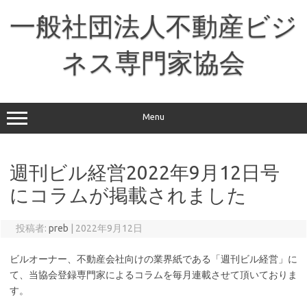
コ
ン
一般社団法人不動産ビジ
テ
ン
ツ
へ
ネス専門家協会
ス
キ
ッ
プ
Menu
週刊ビル経営2022年9月12日号
にコラムが掲載されました
投稿者:
preb
|
2022年9月12日
ビルオーナー、不動産会社向けの業界紙である「週刊ビル経営」に
て、当協会登録専門家によるコラムを毎月連載させて頂いておりま
す。