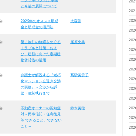
20
と今後の展開について
20
20
会
2025年のオススメ助成
大塚訓
金と助成金の活用法
20
20
会
築古物件の修繕をめぐる
尾原央典
トラブルと対策、およ
20
び、建替に向けた定期建
20
物賃貸借の活用
20
会
弁護士が解説する『老朽
髙砂美貴子
20
化マンション立退き交渉
の実務』～交渉から訴
20
訟・強制執行まで
20
20
会
不動産オーナーの認知症
鈴木美穂
対～民事信託・任意後見
20
等 できること、できない
こと～
20