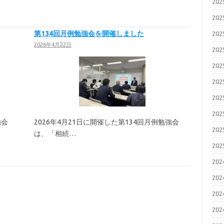
20
20
第134回月例勉強会を開催しました
20
2026年4月22日
20
20
20
20
20
強会
2026年4月21日に開催した第134回月例勉強会
20
は、「相続…
20
20
20
20
20