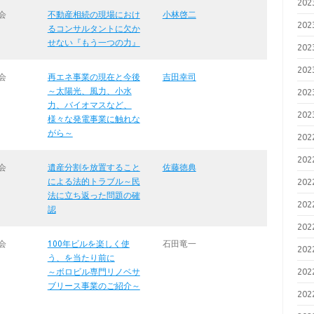
20
会
不動産相続の現場におけ
小林啓二
20
るコンサルタントに欠か
せない『もう一つの力』
20
20
会
再エネ事業の現在と今後
吉田幸司
～太陽光、風力、小水
20
力、バイオマスなど、
20
様々な発電事業に触れな
がら～
20
20
会
遺産分割を放置すること
佐藤徳典
による法的トラブル～民
20
法に立ち返った問題の確
20
認
20
会
100年ビルを楽しく使
石田竜一
20
う、を当たり前に
20
～ボロビル専門リノベサ
ブリース事業のご紹介～
20