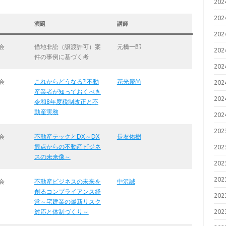
20
20
演題
講師
20
会
借地非訟（譲渡許可）案
元橋一郎
20
件の事例に基づく考
20
会
これからどうなる?!不動
花光慶尚
20
産業者が知っておくべき
20
令和8年度税制改正と不
動産実務
20
20
会
不動産テックとDX～DX
長友佑樹
観点からの不動産ビジネ
20
スの未来像～
20
20
会
不動産ビジネスの未来を
中沢誠
創るコンプライアンス経
20
営～宅建業の最新リスク
20
対応と体制づくり～