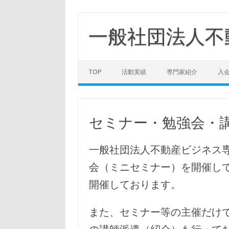
コ
ン
テ
一般社団法人不
ン
ツ
へ
ス
キ
ッ
TOP
活動実績
専門家紹介
入
プ
セミナー・勉強会・
一般社団法人不動産ビジネス
会（ミニセミナー）を開催し
開催しております。
また、セミナー等の主催だけ