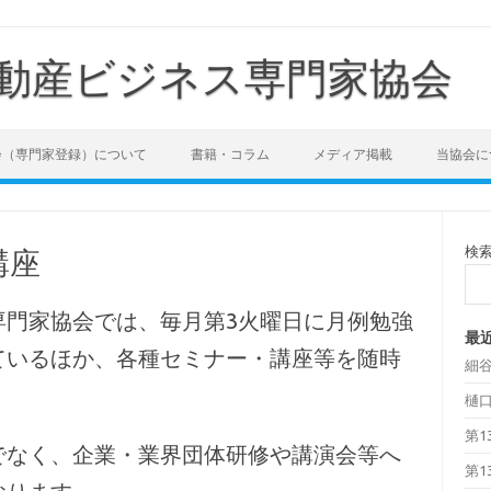
動産ビジネス専門家協会
会（専門家登録）について
書籍・コラム
メディア掲載
当協会に
検
講座
専門家協会では、毎月第3火曜日に月例勉強
最
ているほか、各種セミナー・講座等を随時
細
樋
第1
でなく、企業・業界団体研修や講演会等へ
第