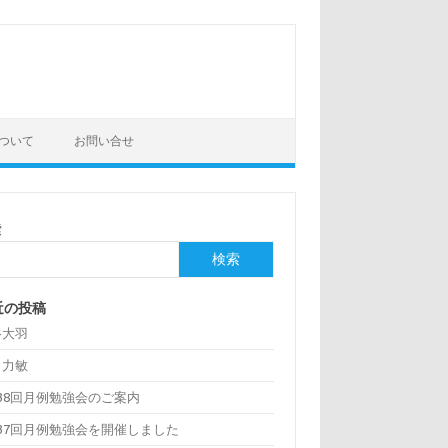
ついて
お問い合せ
索
検索
近の投稿
谷大羽
口力敏
38回月例勉強会のご案内
137回月例勉強会を開催しました