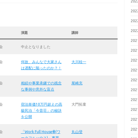
20
20
20
20
演題
講師
20
会
中止となりました
20
20
会
何故、みんなで大家さん
大川桂一
は遅配に陥ったのか？！
20
20
会
相続や事業承継での残念
尾崎充
な事例や意外な盲点
20
20
会
宿泊単価10万円超えの高
大門拓童
20
級民泊「今昔荘」の秘訣
を公開
20
20
会
「Work Full House®(ワ
丸山登
ークフルハウス)」事業