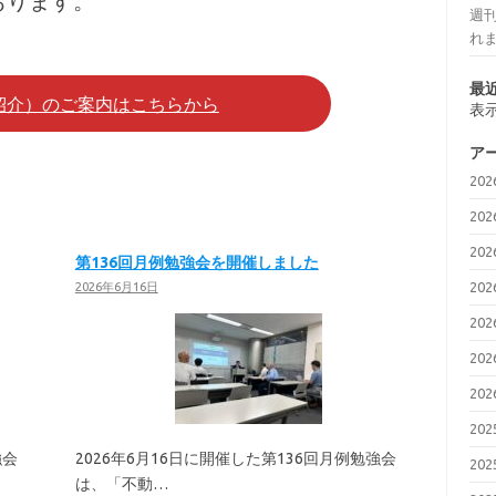
おります。
週刊
れ
最
紹介）のご案内はこちらから
表
ア
20
20
20
第136回月例勉強会を開催しました
20
2026年6月16日
20
20
20
20
強会
2026年6月16日に開催した第136回月例勉強会
20
は、「不動…