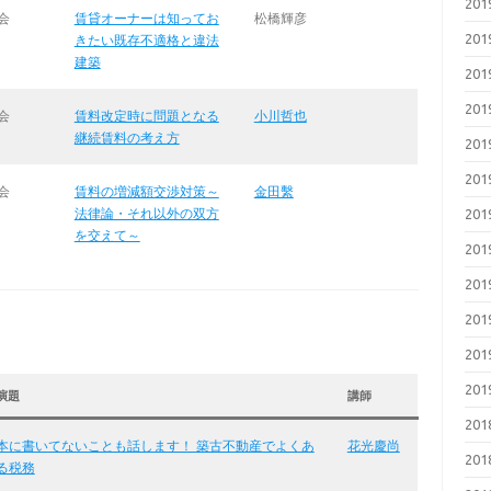
20
会
賃貸オーナーは知ってお
松橋輝彦
20
きたい既存不適格と違法
建築
20
20
会
賃料改定時に問題となる
小川哲也
継続賃料の考え方
20
20
会
賃料の増減額交渉対策～
金田繫
法律論・それ以外の双方
20
を交えて～
20
20
20
20
20
演題
講師
20
本に書いてないことも話します！ 築古不動産でよくあ
花光慶尚
20
る税務